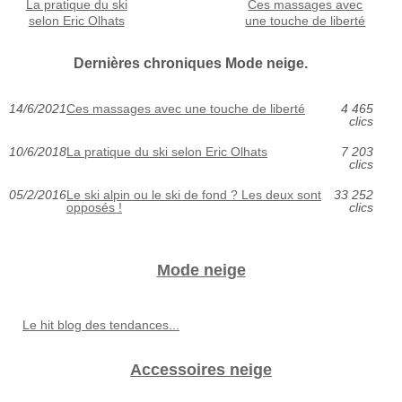
La pratique du ski
Ces massages avec
selon Eric Olhats
une touche de liberté
Dernières chroniques Mode neige.
14/6/2021
Ces massages avec une touche de liberté
4 465
clics
10/6/2018
La pratique du ski selon Eric Olhats
7 203
clics
05/2/2016
Le ski alpin ou le ski de fond ? Les deux sont
33 252
opposés !
clics
Mode neige
Le hit blog des tendances...
Accessoires neige