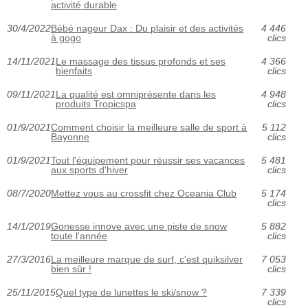
activité durable
30/4/2022
Bébé nageur Dax : Du plaisir et des activités
4 446
à gogo
clics
14/11/2021
Le massage des tissus profonds et ses
4 366
bienfaits
clics
09/11/2021
La qualité est omniprésente dans les
4 948
produits Tropicspa
clics
01/9/2021
Comment choisir la meilleure salle de sport à
5 112
Bayonne
clics
01/9/2021
Tout l'équipement pour réussir ses vacances
5 481
aux sports d'hiver
clics
08/7/2020
Mettez vous au crossfit chez Oceania Club
5 174
clics
14/1/2019
Gonesse innove avec une piste de snow
5 882
toute l'année
clics
27/3/2016
La meilleure marque de surf, c'est quiksilver
7 053
bien sûr !
clics
25/11/2015
Quel type de lunettes le ski/snow ?
7 339
clics