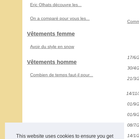
Eric Olhats découvre les...
On a comparé pour vous les...
Commen
Vêtements femme
Avoir du style en snow
17/6/
Vêtements homme
30/4/
Combien de temps faut-il pour...
21/3/
14/11
01/9/
01/9/
08/7/
14/1/
This website uses cookies to ensure you get