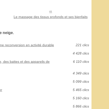
Le massage des tissus profonds et ses bienfaits
 neige.
ne reconversion en activité durable
221 clics
4 428 clics
e, des battes et des appareils de
6 110 clics
4 349 clics
5 099 clics
er
5 465 clics
5 160 clics
5 866 clics