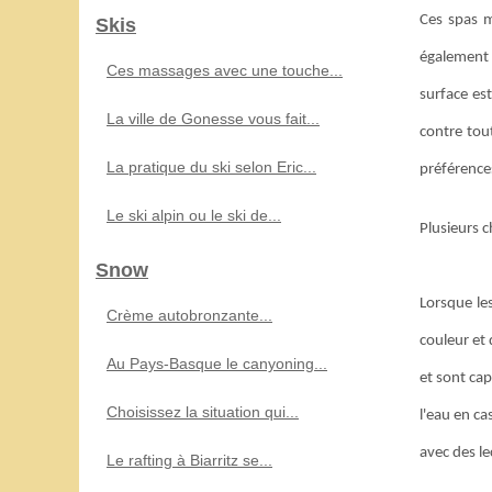
Ces spas m
Skis
également l
Ces massages avec une touche...
surface est
La ville de Gonesse vous fait...
contre tout
La pratique du ski selon Eric...
préférence
Le ski alpin ou le ski de...
Plusieurs c
Snow
Lorsque les
Crème autobronzante...
couleur et
Au Pays-Basque le canyoning...
et sont cap
Choisissez la situation qui...
l'eau en ca
avec des le
Le rafting à Biarritz se...